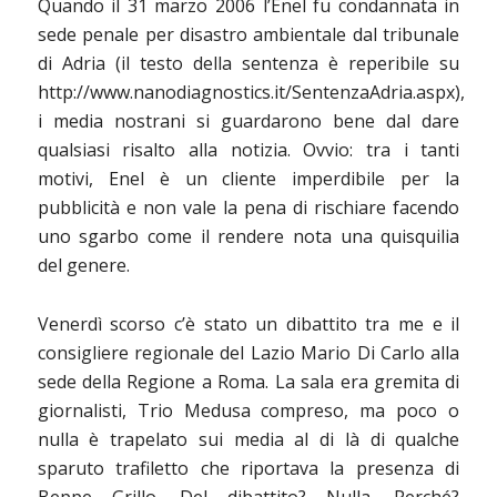
Quando il 31 marzo 2006 l’Enel fu condannata in
sede penale per disastro ambientale dal tribunale
di Adria (il testo della sentenza è reperibile su
http://www.nanodiagnostics.it/SentenzaAdria.aspx),
i media nostrani si guardarono bene dal dare
qualsiasi risalto alla notizia. Ovvio: tra i tanti
motivi, Enel è un cliente imperdibile per la
pubblicità e non vale la pena di rischiare facendo
uno sgarbo come il rendere nota una quisquilia
del genere.
Venerdì scorso c’è stato un dibattito tra me e il
consigliere regionale del Lazio Mario Di Carlo alla
sede della Regione a Roma. La sala era gremita di
giornalisti, Trio Medusa compreso, ma poco o
nulla è trapelato sui media al di là di qualche
sparuto trafiletto che riportava la presenza di
Beppe Grillo. Del dibattito? Nulla. Perché?