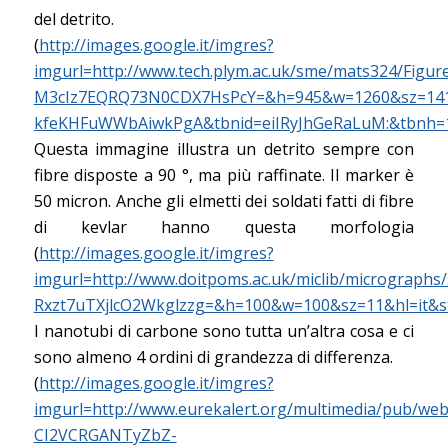
del detrito.
(
http://images.google.it/imgres?
imgurl=http://www.tech.plym.ac.uk/sme/mats324/Figu
M3cIz7EQRQ73N0CDX7HsPcY=&h=945&w=1260&sz=141&
kfeKHFuWWbAiwkPgA&tbnid=eiIRyJhGeRaLuM:&tbnh
Questa immagine illustra un detrito sempre con
fibre disposte a 90 °, ma più raffinate. Il marker è
50 micron. Anche gli elmetti dei soldati fatti di fibre
di kevlar hanno questa morfologia
(
http://images.google.it/imgres?
imgurl=http://www.doitpoms.ac.uk/miclib/micrograph
Rxzt7uTXjlcO2Wkglzzg=&h=100&w=100&sz=11&hl=it
I nanotubi di carbone sono tutta un’altra cosa e ci
sono almeno 4 ordini di grandezza di differenza.
(
http://images.google.it/imgres?
imgurl=http://www.eurekalert.org/multimedia/pub/w
CI2VCRGANTyZbZ-