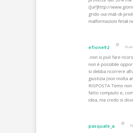
([url]http://www.giorn
grido-sui-mali-di-priol
malformazioni fetali ne
efione92
16 an
..non si può fare ricor
non è possibile oppor
si debba ricorrere all
giustizia (non molta a
RISPOSTA Temo non si 
fatto compiuto e, com
idea, ma credo si do
pasquale_a
16