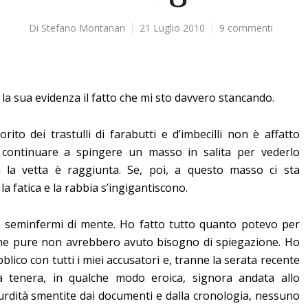
Di
Stefano Montanari
21 Luglio 2010
9 commenti
 la sua evidenza il fatto che mi sto davvero stancando.
rito dei trastulli di farabutti e d’imbecilli non è affatto
 continuare a spingere un masso in salita per vederlo
 la vetta è raggiunta. Se, poi, a questo masso ci sta
a fatica e la rabbia s’ingigantiscono.
i seminfermi di mente. Ho
fatto tutto quanto potevo per
che pure non avrebbero avuto bisogno di spiegazione. Ho
ico con tutti i miei accusatori e, tranne la serata recente
a tenera, in qualche modo eroica, signora andata allo
urdità smentite dai documenti e dalla cronologia, nessuno