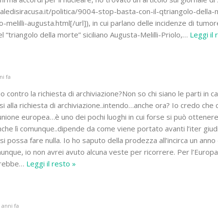
aledisiracusa.it/politica/9004-stop-basta-con-il-qtriangolo-della-
o-melilli-augusta.html[/url]), in cui parlano delle incidenze di tumor
l “triangolo della morte” siciliano Augusta-Melilli-Priolo,
…
Leggi il 
ni fa
so contro la richiesta di archiviazione?Non so chi siano le parti in 
si alla richiesta di archiviazione..intendo…anche ora? Io credo ch
’unione europea…è uno dei pochi luoghi in cui forse si può ottenere
nche lì comunque..dipende da come viene portato avanti l’iter giudi
possa fare nulla. Io ho saputo della prodezza all’incirca un anno 
unque, io non avrei avuto alcuna veste per ricorrere. Per l’Europa
vrebbe
…
Leggi il resto »
 anni fa