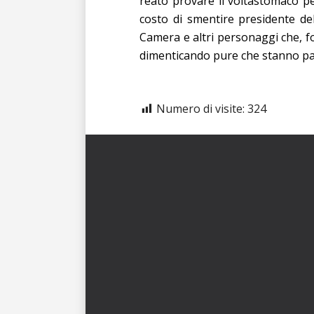
reato provare il voltastomaco p
costo di smentire presidente del
Camera e altri personaggi che, f
dimenticando pure che stanno parl
Numero di visite:
324