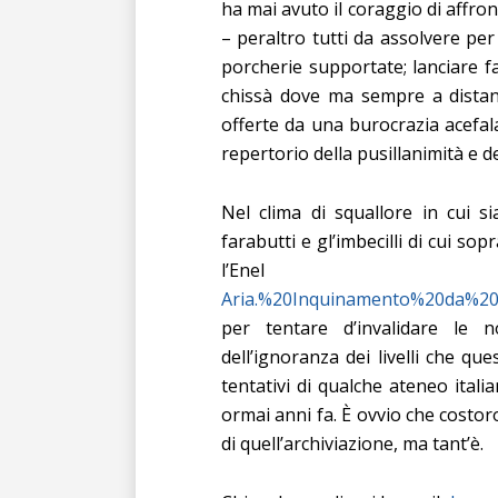
ha mai avuto il coraggio di affron
– peraltro tutti da assolvere pe
porcherie supportate; lanciare 
chissà dove ma sempre a distanz
offerte da una burocrazia acefal
repertorio della pusillanimità e d
Nel clima di squallore in cui s
farabutti e gl’imbecilli di cui so
l’Ene
Aria.%20Inquinamento%20da%20n
per tentare d’invalidare le 
dell’ignoranza dei livelli che qu
tentativi di qualche ateneo itali
ormai anni fa. È ovvio che cost
di quell’archiviazione, ma tant’è.