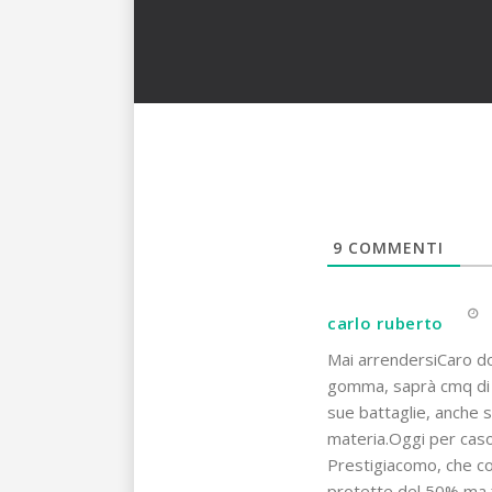
9
COMMENTI
carlo ruberto
Mai arrendersiCaro dot
gomma, saprà cmq di 
sue battaglie, anche
materia.Oggi per caso
Prestigiacomo, che co
protette del 50% ma fir