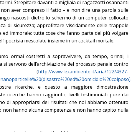
tarmi. Strepitare davanti a migliaia di ragazzotti osannanti
r non aver compreso il fatto – e non dire una parola sulle
fango nascosti dietro lo schermo di un computer collocato
a di sicurezza; approfittare viscidamente delle trappole
a ed immorale: tutte cose che fanno parte del più volgare
ell’ipocrisia mescolate insieme in un cocktail mortale.
iamo ormai costretti a sopravvivere, da tempo, ormai, i
pra si servono dell’archiviazione del processo penale contro
l (
http://www.lexambiente.it/aria/122/4327-
anoparticelle%20(disastro%20ed%20omicidio%20colposo).
nostre ricerche, e questo a maggiore dimostrazione
este ricerche hanno raggiunto, livelli testimoniati pure dai
ano di appropriarsi dei risultati che noi abbiamo ottenuto
oro non hanno alcuna competenza e non hanno capito nulla