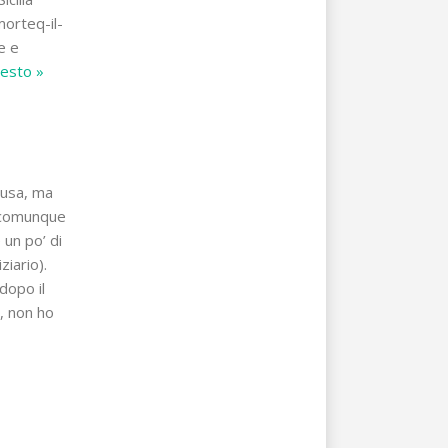
morteq-il-
e e
resto »
causa, ma
e comunque
 un po’ di
ziario).
dopo il
, non ho