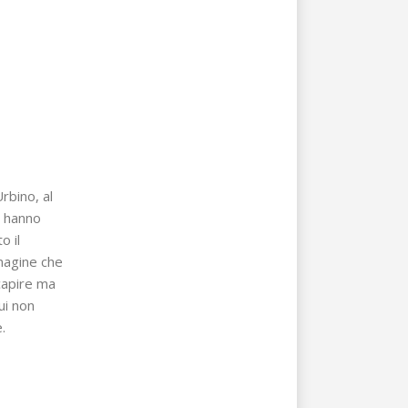
rbino, al
o hanno
o il
mmagine che
capire ma
ui non
.