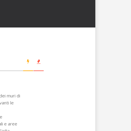
dei muri di
anti le
le
li e aree
icilia