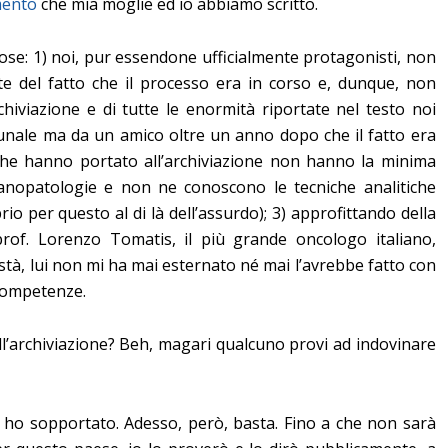
ento
che mia moglie ed io abbiamo scritto.
ose: 1) noi, pur essendone ufficialmente protagonisti, non
te del fatto che il processo era in corso e, dunque, non
rchiviazione e di tutte le enormità riportate nel testo noi
ibunale ma da un amico oltre un anno dopo che il fatto era
 che hanno portato all’archiviazione non hanno la minima
anopatologie e non ne conoscono le tecniche analitiche
io per questo al di là dell’assurdo); 3) approfittando della
prof. Lorenzo Tomatis, il più grande oncologo italiano,
stà, lui non mi ha mai esternato né mai l’avrebbe fatto con
 competenze.
l’archiviazione? Beh, magari qualcuno provi ad indovinare
 ho sopportato. Adesso, però, basta. Fino a che non sarà