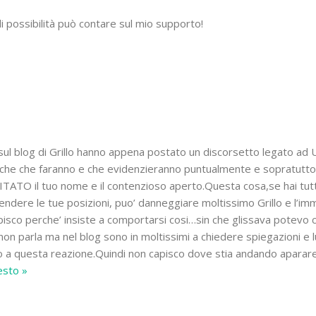
ili possibilità può contare sul mio supporto!
 sul blog di Grillo hanno appena postato un discorsetto legato ad U
erche che faranno e che evidenzieranno puntualmente e sopratutt
O il tuo nome e il contenzioso aperto.Questa cosa,se hai tutt
endere le tue posizioni, puo’ danneggiare moltissimo Grillo e l’i
apisco perche’ insiste a comportarsi cosi…sin che glissava potevo 
non parla ma nel blog sono in moltissimi a chiedere spiegazioni e l
 a questa reazione.Quindi non capisco dove stia andando aparare
resto »