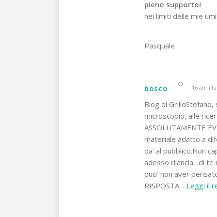
pieno supporto!
nei limiti delle mie um
Pasquale
bosco
16 anni fa
Blog di GrilloStefano,
microscopio, alle ric
ASSOLUTAMENTE EVITAT
materiale adatto a dif
da’ al pubblico.Non c
adesso rilancia…di te 
puo’ non aver pensato
RISPOSTA
…
Leggi il 