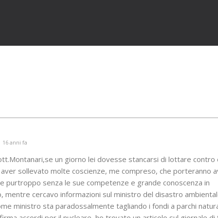
16 anni fa
t.Montanari,se un giorno lei dovesse stancarsi di lottare contro 
aver sollevato molte coscienze, me compreso, che porteranno av
 se purtroppo senza le sue competenze e grande conoscenza in
, mentre cercavo informazioni sul ministro del disastro ambienta
me ministro sta paradossalmente tagliando i fondi a parchi natura
ma accordi per il nucleare, ho trovato un articolo sul giornale di S