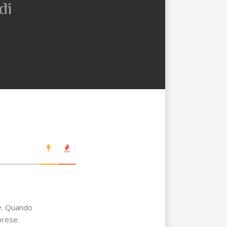
di
e. Quando
prese.