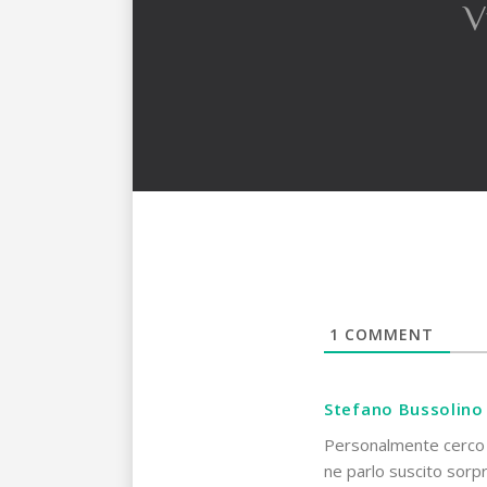
V
1
COMMENT
Stefano Bussolino
Personalmente cerco d
ne parlo suscito sorp