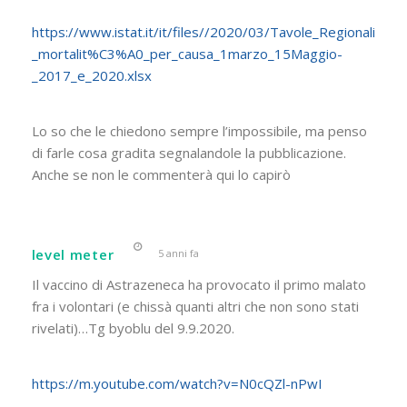
https://www.istat.it/it/files//2020/03/Tavole_Regionali
_mortalit%C3%A0_per_causa_1marzo_15Maggio-
_2017_e_2020.xlsx
Lo so che le chiedono sempre l’impossibile, ma penso
di farle cosa gradita segnalandole la pubblicazione.
Anche se non le commenterà qui lo capirò
level meter
5 anni fa
Il vaccino di Astrazeneca ha provocato il primo malato
fra i volontari (e chissà quanti altri che non sono stati
rivelati)…Tg byoblu del 9.9.2020.
https://m.youtube.com/watch?v=N0cQZl-nPwI