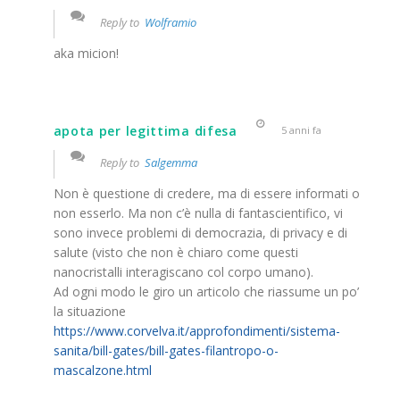
Reply to
Wolframio
aka micion!
apota per legittima difesa
5 anni fa
Reply to
Salgemma
Non è questione di credere, ma di essere informati o
non esserlo. Ma non c’è nulla di fantascientifico, vi
sono invece problemi di democrazia, di privacy e di
salute (visto che non è chiaro come questi
nanocristalli interagiscano col corpo umano).
Ad ogni modo le giro un articolo che riassume un po’
la situazione
https://www.corvelva.it/approfondimenti/sistema-
sanita/bill-gates/bill-gates-filantropo-o-
mascalzone.html