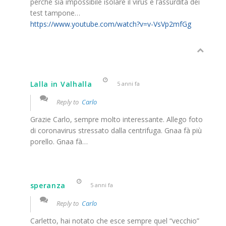
perché sia impossibile isolare il virus e l’assurdità dei
test tampone…
https://www.youtube.com/watch?v=v-VsVp2mfGg
Lalla in Valhalla
5 anni fa
Reply to
Carlo
Grazie Carlo, sempre molto interessante. Allego foto
di coronavirus stressato dalla centrifuga. Gnaa fà più
porello. Gnaa fà…
speranza
5 anni fa
Reply to
Carlo
Carletto, hai notato che esce sempre quel “vecchio”