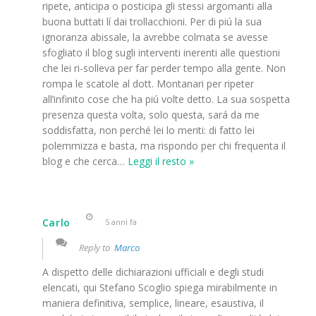
ripete, anticipa o posticipa gli stessi argomanti alla
buona buttati lí dai trollacchioni. Per di piú la sua
ignoranza abissale, la avrebbe colmata se avesse
sfogliato il blog sugli interventi inerenti alle questioni
che lei ri-solleva per far perder tempo alla gente. Non
rompa le scatole al dott. Montanari per ripeter
all’infinito cose che ha piú volte detto. La sua sospetta
presenza questa volta, solo questa, sará da me
soddisfatta, non perché lei lo meriti: di fatto lei
polemmizza e basta, ma rispondo per chi frequenta il
blog e che cerca
…
Leggi il resto »
Carlo
5 anni fa
Reply to
Marco
A dispetto delle dichiarazioni ufficiali e degli studi
elencati, qui Stefano Scoglio spiega mirabilmente in
maniera definitiva, semplice, lineare, esaustiva, il