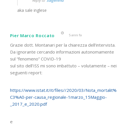
Reply to
Salgemma
aka sale inglese
Pier Marco Roccato
5 anni fa
Grazie dott. Montanari per la chiarezza dell’intervista.
Da ignorante cercando informazioni autonomamente
sul “fenomeno” COVID-19
sul sito dell’ISS mi sono imbattuto – volutamente – nei
seguenti report:
https://www.istat.it/it/files//2020/03/Nota_mortalit%
C3%A0-per-causa_regionale-1marzo_15Maggio-
_2017_e_2020.pdf
e