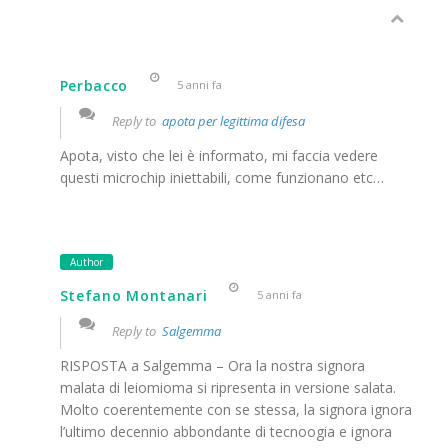
Perbacco
5 anni fa
Reply to
apota per legittima difesa
Apota, visto che lei è informato, mi faccia vedere
questi microchip iniettabili, come funzionano etc…
Author
Stefano Montanari
5 anni fa
Reply to
Salgemma
RISPOSTA a Salgemma – Ora la nostra signora
malata di leiomioma si ripresenta in versione salata.
Molto coerentemente con se stessa, la signora ignora
l’ultimo decennio abbondante di tecnoogia e ignora