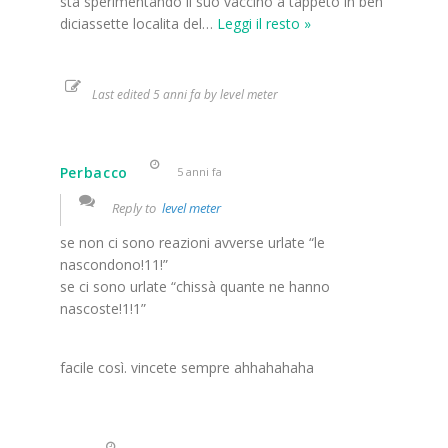
sta sperimentando il suo vaccino a tappeto in ben
diciassette localita del
…
Leggi il resto »
Last edited 5 anni fa by level meter
Perbacco
5 anni fa
Reply to
level meter
se non ci sono reazioni avverse urlate “le
nascondono!11!”
se ci sono urlate “chissà quante ne hanno
nascoste!1!1”
facile così. vincete sempre ahhahahaha