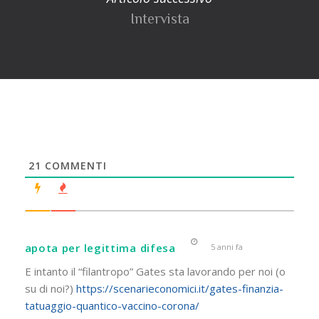
Intervista
21
COMMENTI
apota per legittima difesa
5 anni fa
E intanto il “filantropo” Gates sta lavorando per noi (o
su di noi?)
https://scenarieconomici.it/gates-finanzia-
tatuaggio-quantico-vaccino-corona/