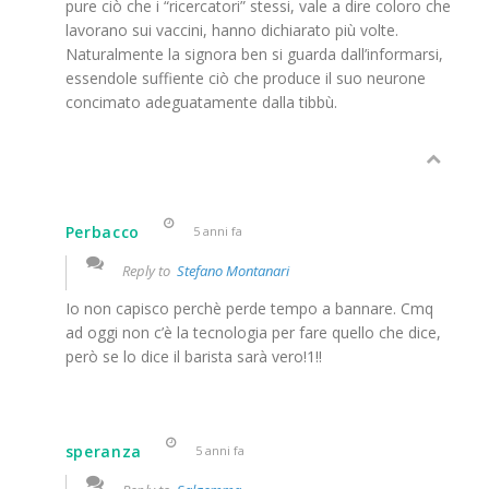
pure ciò che i “ricercatori” stessi, vale a dire coloro che
lavorano sui vaccini, hanno dichiarato più volte.
Naturalmente la signora ben si guarda dall’informarsi,
essendole suffiente ciò che produce il suo neurone
concimato adeguatamente dalla tibbù.
Perbacco
5 anni fa
Reply to
Stefano Montanari
Io non capisco perchè perde tempo a bannare. Cmq
ad oggi non c’è la tecnologia per fare quello che dice,
però se lo dice il barista sarà vero!1!!
speranza
5 anni fa