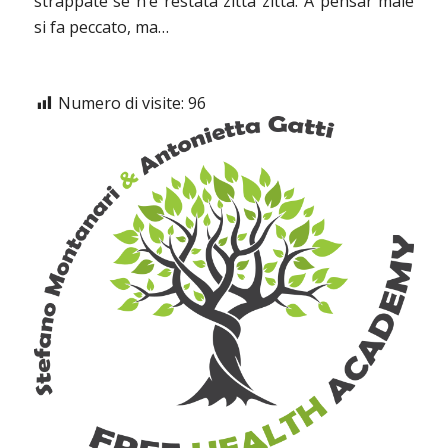
strappate se n’è restata zitta zitta. A pensar male
si fa peccato, ma…
Numero di visite:
96