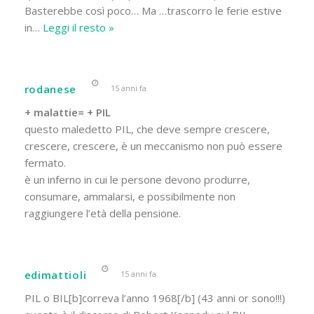
Basterebbe così poco… Ma …trascorro le ferie estive
in
…
Leggi il resto »
rodanese
15 anni fa
+ malattie= + PIL
questo maledetto PIL, che deve sempre crescere,
crescere, crescere, è un meccanismo non può essere
fermato.
è un inferno in cui le persone devono produrre,
consumare, ammalarsi, e possibilmente non
raggiungere l’età della pensione.
edimattioli
15 anni fa
PIL o BIL[b]correva l’anno 1968[/b] (43 anni or sono!!!)