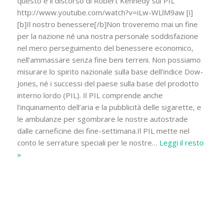
questo è il discorso di Robert Kennedy sul PIL
http://www.youtube.com/watch?v=iLw-WLlM9aw [i]
[b]Il nostro benessere[/b]Non troveremo mai un fine
per la nazione né una nostra personale soddisfazione
nel mero perseguimento del benessere economico,
nell’ammassare senza fine beni terreni. Non possiamo
misurare lo spirito nazionale sulla base dell’indice Dow-
Jones, né i successi del paese sulla base del prodotto
interno lordo (PIL). Il PIL comprende anche
l’inquinamento dell’aria e la pubblicità delle sigarette, e
le ambulanze per sgombrare le nostre autostrade
dalle carneficine dei fine-settimana.Il PIL mette nel
conto le serrature speciali per le nostre
…
Leggi il resto
»