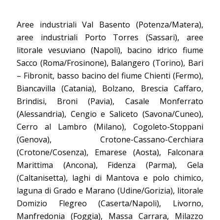
Aree industriali Val Basento (Potenza/Matera),
aree industriali Porto Torres (Sassari), aree
litorale vesuviano (Napoli), bacino idrico fiume
Sacco (Roma/Frosinone), Balangero (Torino), Bari
– Fibronit, basso bacino del fiume Chienti (Fermo),
Biancavilla (Catania), Bolzano, Brescia Caffaro,
Brindisi, Broni (Pavia), Casale Monferrato
(Alessandria), Cengio e Saliceto (Savona/Cuneo),
Cerro al Lambro (Milano), Cogoleto-Stoppani
(Genova), Crotone-Cassano-Cerchiara
(Crotone/Cosenza), Emarese (Aosta), Falconara
Marittima (Ancona), Fidenza (Parma), Gela
(Caltanisetta), laghi di Mantova e polo chimico,
laguna di Grado e Marano (Udine/Gorizia), litorale
Domizio Flegreo (Caserta/Napoli), Livorno,
Manfredonia (Foggia), Massa Carrara, Milazzo