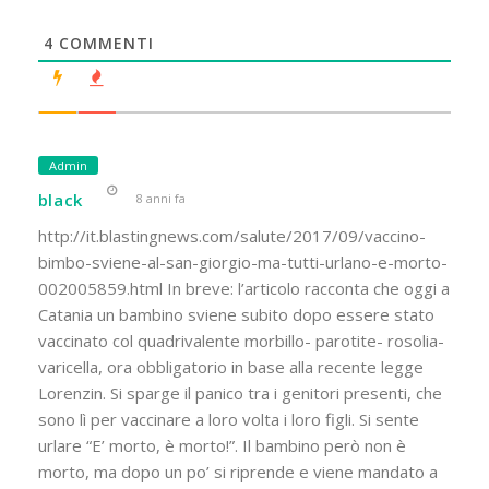
4
COMMENTI
Admin
black
8 anni fa
http://it.blastingnews.com/salute/2017/09/vaccino-
bimbo-sviene-al-san-giorgio-ma-tutti-urlano-e-morto-
002005859.html In breve: l’articolo racconta che oggi a
Catania un bambino sviene subito dopo essere stato
vaccinato col quadrivalente morbillo- parotite- rosolia-
varicella, ora obbligatorio in base alla recente legge
Lorenzin. Si sparge il panico tra i genitori presenti, che
sono lì per vaccinare a loro volta i loro figli. Si sente
urlare “E’ morto, è morto!”. Il bambino però non è
morto, ma dopo un po’ si riprende e viene mandato a