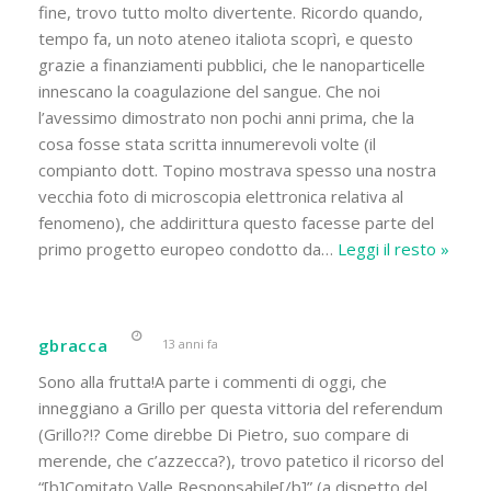
fine, trovo tutto molto divertente. Ricordo quando,
tempo fa, un noto ateneo italiota scoprì, e questo
grazie a finanziamenti pubblici, che le nanoparticelle
innescano la coagulazione del sangue. Che noi
l’avessimo dimostrato non pochi anni prima, che la
cosa fosse stata scritta innumerevoli volte (il
compianto dott. Topino mostrava spesso una nostra
vecchia foto di microscopia elettronica relativa al
fenomeno), che addirittura questo facesse parte del
primo progetto europeo condotto da
…
Leggi il resto »
gbracca
13 anni fa
Sono alla frutta!A parte i commenti di oggi, che
inneggiano a Grillo per questa vittoria del referendum
(Grillo?!? Come direbbe Di Pietro, suo compare di
merende, che c’azzecca?), trovo patetico il ricorso del
“[b]Comitato Valle Responsabile[/b]” (a dispetto del