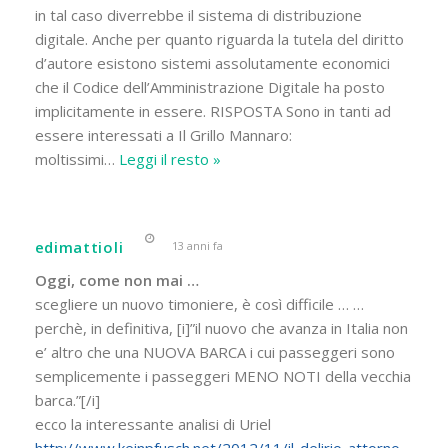
in tal caso diverrebbe il sistema di distribuzione
digitale. Anche per quanto riguarda la tutela del diritto
d’autore esistono sistemi assolutamente economici
che il Codice dell’Amministrazione Digitale ha posto
implicitamente in essere. RISPOSTA Sono in tanti ad
essere interessati a Il Grillo Mannaro:
moltissimi
…
Leggi il resto »
edimattioli
13 anni fa
Oggi, come non mai …
scegliere un nuovo timoniere, è così difficile … …
perchè, in definitiva, [i]”il nuovo che avanza in Italia non
e’ altro che una NUOVA BARCA i cui passeggeri sono
semplicemente i passeggeri MENO NOTI della vecchia
barca.”[/i]
ecco la interessante analisi di Uriel
http://www.keinpfusch.net/2012/11/il-delirio-attorno-