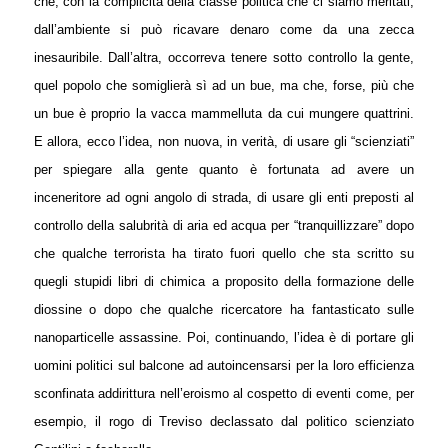
che, con la complicità della classe politica che ci siamo meritati,
dall’ambiente si può ricavare denaro come da una zecca
inesauribile. Dall’altra, occorreva tenere sotto controllo la gente,
quel popolo che somiglierà sì ad un bue, ma che, forse, più che
un bue è proprio la vacca mammelluta da cui mungere quattrini.
E allora, ecco l’idea, non nuova, in verità, di usare gli “scienziati”
per spiegare alla gente quanto è fortunata ad avere un
inceneritore ad ogni angolo di strada, di usare gli enti preposti al
controllo della salubrità di aria ed acqua per “tranquillizzare” dopo
che qualche terrorista ha tirato fuori quello che sta scritto su
quegli stupidi libri di chimica a proposito della formazione delle
diossine o dopo che qualche ricercatore ha fantasticato sulle
nanoparticelle assassine. Poi, continuando, l’idea è di portare gli
uomini politici sul balcone ad autoincensarsi per la loro efficienza
sconfinata addirittura nell’eroismo al cospetto di eventi come, per
esempio, il rogo di Treviso declassato dal politico scienziato