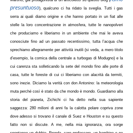
presuntuoso
), qualcuno ci ha ridato la sveglia. Tutti i gas
serra ai quali diamo origine e che hanno portato in un fiat alle
stelle la loro concentrazione in atmosfera, tutte le nanopolveri
che produciamo e liberiamo in un ambiente che mai le aveva
conosciute fino ad un passato recentissimo, tutta l’acqua che
sprechiamo allegramente per attività inutili (si veda, a mero titolo
d’esempio, la comica della centrale a turbogas di Modugno) e la
cui carenza sta solleticando la sete del mondo fino alle porte di
casa, tutte le foreste di cui ci liberiamo con alacrità da termiti,
sono inezie. Diciamo la verità con don Antonino: la meteorologia
muta perché così è stato da che mondo è mondo. Guardiamo alla
storia del pianeta, Zichichi ci ha detto nella sua sapiente
saggezza: 280 milioni di anni fa la calotta polare copriva zone
dove adesso si trovano il canale di Suez e Houston e su questo
fatto non si discute. A me, nella mia ignoranza, ora sorge
spontaneo un dubbio. Prenda, caro professore, un bambino e ne