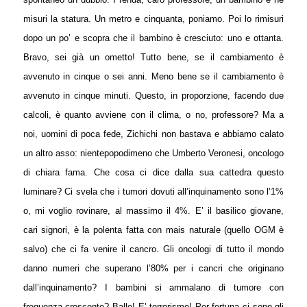
misuri la statura. Un metro e cinquanta, poniamo. Poi lo rimisuri
dopo un po’ e scopra che il bambino è cresciuto: uno e ottanta.
Bravo, sei già un ometto! Tutto bene, se il cambiamento è
avvenuto in cinque o sei anni. Meno bene se il cambiamento è
avvenuto in cinque minuti. Questo, in proporzione, facendo due
calcoli, è quanto avviene con il clima, o no, professore? Ma a
noi, uomini di poca fede, Zichichi non bastava e abbiamo calato
un altro asso: nientepopodimeno che Umberto Veronesi, oncologo
di chiara fama. Che cosa ci dice dalla sua cattedra questo
luminare? Ci svela che i tumori dovuti all’inquinamento sono l’1%
o, mi voglio rovinare, al massimo il 4%. E’ il basilico giovane,
cari signori, è la polenta fatta con mais naturale (quello OGM è
salvo) che ci fa venire il cancro. Gli oncologi di tutto il mondo
danno numeri che superano l’80% per i cancri che originano
dall’inquinamento? I bambini si ammalano di tumore con
frequenza crescente? Balle! E’ terrorismo! Per fortuna ci sono gli