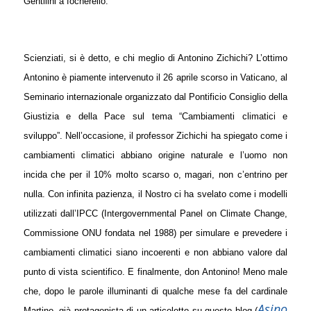
Gentilini a focherello.
Scienziati, si è detto, e chi meglio di Antonino Zichichi? L’ottimo
Antonino è piamente intervenuto il 26 aprile scorso in Vaticano, al
Seminario internazionale organizzato dal Pontificio Consiglio della
Giustizia e della Pace sul tema “Cambiamenti climatici e
sviluppo”. Nell’occasione, il professor Zichichi ha spiegato come i
cambiamenti climatici abbiano origine naturale e l’uomo non
incida che per il 10% molto scarso o, magari, non c’entrino per
nulla. Con infinita pazienza, il Nostro ci ha svelato come i modelli
utilizzati dall’IPCC (Intergovernmental Panel on Climate Change,
Commissione ONU fondata nel 1988) per simulare e prevedere i
cambiamenti climatici siano incoerenti e non abbiano valore dal
punto di vista scientifico. E finalmente, don Antonino! Meno male
che, dopo le parole illuminanti di qualche mese fa del cardinale
Asino
Martino, già protagonista di un articoletto su questo blog (