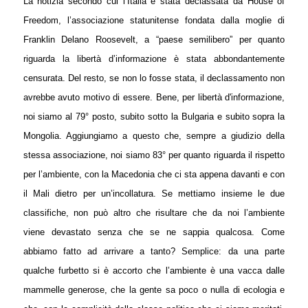
La notizia secondo cui l’Italia è stata declassata da House of
Freedom, l’associazione statunitense fondata dalla moglie di
Franklin Delano Roosevelt, a “paese semilibero” per quanto
riguarda la libertà d’informazione è stata abbondantemente
censurata. Del resto, se non lo fosse stata, il declassamento non
avrebbe avuto motivo di essere. Bene, per libertà d'informazione,
noi siamo al 79° posto, subito sotto la Bulgaria e subito sopra la
Mongolia. Aggiungiamo a questo che, sempre a giudizio della
stessa associazione, noi siamo 83° per quanto riguarda il rispetto
per l’ambiente, con la Macedonia che ci sta appena davanti e con
il Mali dietro per un’incollatura. Se mettiamo insieme le due
classifiche, non può altro che risultare che da noi l’ambiente
viene devastato senza che se ne sappia qualcosa. Come
abbiamo fatto ad arrivare a tanto? Semplice: da una parte
qualche furbetto si è accorto che l’ambiente è una vacca dalle
mammelle generose, che la gente sa poco o nulla di ecologia e