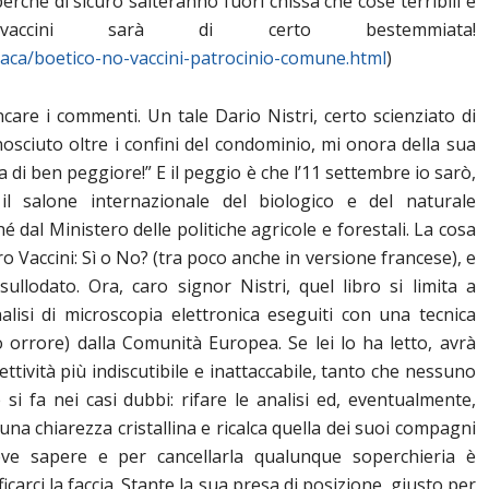
 perché di sicuro salteranno fuori chissà che cose terribili e
accini sarà di certo bestemmiata!
aca/boetico-no-vaccini-patrocinio-comune.html
)
re i commenti. Un tale Dario Nistri, certo scienziato di
osciuto oltre i confini del condominio, mi onora della sua
 di ben peggiore!” E il peggio è che l’11 settembre io sarò,
 salone internazionale del biologico e del naturale
al Ministero delle politiche agricole e forestali. La cosa
bro Vaccini: Sì o No? (tra poco anche in versione francese), e
sullodato. Ora, caro signor Nistri, quel libro si limita a
nalisi di microscopia elettronica eseguiti con una tecnica
orrore) dalla Comunità Europea. Se lei lo ha letto, avrà
ettività più indiscutibile e inattaccabile, tanto che nessuno
si fa nei casi dubbi: rifare le analisi ed, eventualmente,
una chiarezza cristallina e ricalca quella dei suoi compagni
eve sapere e per cancellarla qualunque soperchieria è
ficarci la faccia. Stante la sua presa di posizione, giusto per