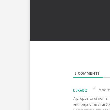
2
COMMENTI
LukeBZ
9 anni f
A proposito di domand
anti-papilloma virusSpe