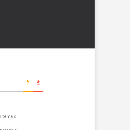
n tema di
a