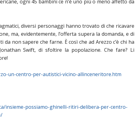
 americane, ogni 45 bambini ce n’è uno più o meno affetto da
agmatici, diversi personaggi hanno trovato di che ricavare
one, ma, evidentemente, l’offerta supera la domanda, e di
ti da non sapere che farne. È così che ad Arezzo c’è chi ha
onathan Swift, di sfoltire la popolazione. Che fare? Li
ore!
zo-un-centro-per-autistici-vicino-allinceneritore.htm
ica/insieme-possiamo-ghinelli-ritiri-delibera-per-centro-
e/