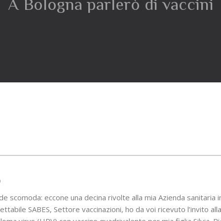
A Bologna parlerò di vaccini
a
e scomoda: eccone una decina rivolte alla mia Azienda sanitaria i
ttabile SABES, Settore vaccinazioni, ho da voi ricevuto l’invito all