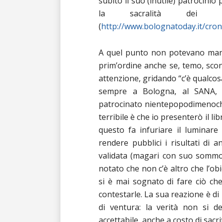
subito il suo (inutile) patrocinio
la sacralità dei v
(
http://www.bolognatoday.it/cron
A quel punto non potevano manca
prim’ordine anche se, temo, scon
attenzione, gridando “c’è qualcosa
sempre a Bologna, al SANA, il
patrocinato nientepopodimenoché d
terribile è che io presenterò il li
questo fa infuriare il luminare 
rendere pubblici i risultati di a
validata (magari con suo sommo 
notato che non c’è altro che l’obi
si è mai sognato di fare ciò che 
contestarle. La sua reazione è di 
di ventura: la verità non si d
accettabile, anche a costo di sacri