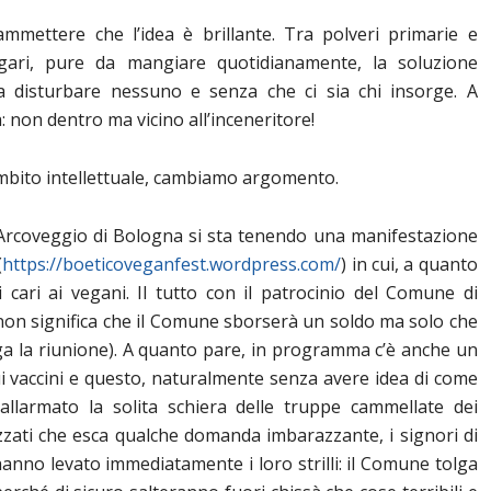
mmettere che l’idea è brillante. Tra polveri primarie e
gari, pure da mangiare quotidianamente, la soluzione
za disturbare nessuno e senza che ci sia chi insorge. A
: non dentro ma vicino all’inceneritore!
ambito intellettuale, cambiamo argomento.
ll’Arcoveggio di Bologna si sta tenendo una manifestazione
(
https://boeticoveganfest.wordpress.com/
) in cui, a quanto
 cari ai vegani. Il tutto con il patrocinio del Comune di
non significa che il Comune sborserà un soldo ma solo che
ga la riunione). A quanto pare, in programma c’è anche un
ui vaccini e questo, naturalmente senza avere idea di come
allarmato la solita schiera delle truppe cammellate dei
zzati che esca qualche domanda imbarazzante, i signori di
anno levato immediatamente i loro strilli: il Comune tolga