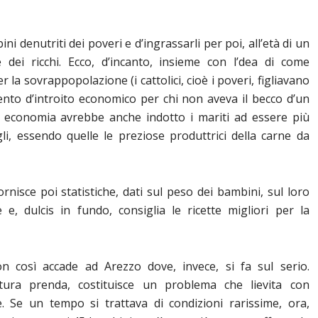
ni denutriti dei poveri e d’ingrassarli per poi, all’età di un
e dei ricchi. Ecco, d’incanto, insieme con l’dea di come
 la sovrappopolazione (i cattolici, cioè i poveri, figliavano
ento d’introito economico per chi non aveva il becco d’un
i economia avrebbe anche indotto i mariti ad essere più
gli, essendo quelle le preziose produttrici della carne da
ornisce poi statistiche, dati sul peso dei bambini, sul loro
e, dulcis in fundo, consiglia le ricette migliori per la
on così accade ad Arezzo dove, invece, si fa sul serio.
atura prenda, costituisce un problema che lievita con
. Se un tempo si trattava di condizioni rarissime, ora,