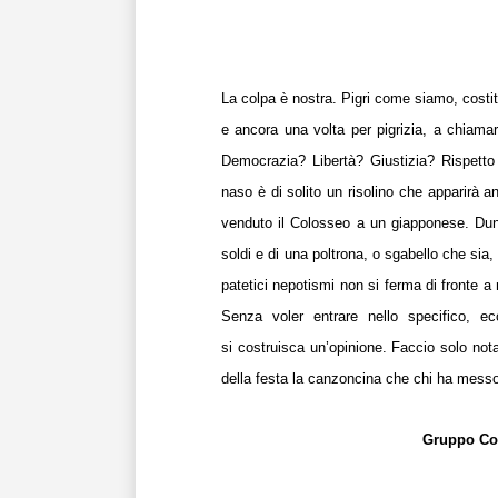
La colpa è nostra. Pigri come siamo, cost
e ancora una volta per pigrizia, a chiamare
Democrazia? Libertà? Giustizia? Rispetto 
naso è di solito un risolino che apparirà a
venduto il Colosseo a un giapponese. Dunq
soldi e di una poltrona, o sgabello che sia, 
patetici nepotismi non si ferma di fronte a
Senza voler entrare nello specifico, 
si costruisca un’opinione. Faccio solo not
della festa la canzoncina che chi ha messo
Gruppo Con