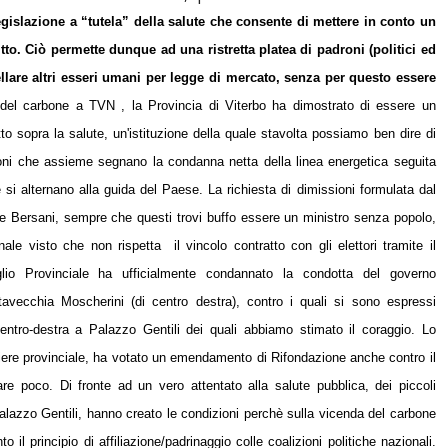
islazione a “tutela” della salute che consente di mettere in conto un
to. Ciò permette dunque ad una ristretta platea di padroni (politici ed
ellare altri esseri umani per legge di mercato, senza per questo essere
del carbone a TVN , la Provincia di Viterbo ha dimostrato di essere un
fitto sopra la salute, un'istituzione della quale stavolta possiamo ben dire di
i che assieme segnano la condanna netta della linea energetica seguita
e si alternano alla guida del Paese. La richiesta di dimissioni formulata dal
dere Bersani, sempre che questi trovi buffo essere un ministro senza popolo,
onale visto che non rispetta
il vincolo contratto con gli elettori tramite il
glio Provinciale ha ufficialmente condannato la condotta del governo
itavecchia Moscherini (di centro destra), contro i quali si sono espressi
entro-destra a Palazzo Gentili dei quali abbiamo stimato il coraggio. Lo
liere provinciale, ha votato un emendamento di Rifondazione anche contro il
pare poco.
Di fronte ad un vero attentato alla salute pubblica, dei piccoli
 Palazzo Gentili, hanno creato le condizioni perchè sulla vicenda del carbone
 il principio di affiliazione/padrinaggio colle coalizioni politiche nazionali.