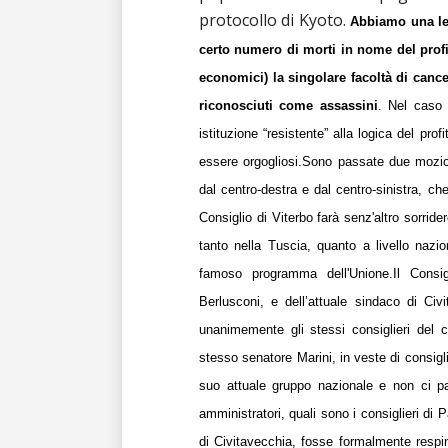
protocollo di Kyoto.
Abbiamo una leg
certo numero di morti in nome del profit
economici) la singolare facoltà di canc
riconosciuti come assassini
.
Nel caso 
istituzione “resistente” alla logica del pro
essere orgogliosi.
Sono passate due mozion
dal centro-destra e dal centro-sinistra, ch
Consiglio di Viterbo farà senz'altro sorri
tanto nella Tuscia, quanto a livello nazi
famoso programma dell'Unione.
Il Consi
Berlusconi, e dell’attuale sindaco di Civ
unanimemente gli stessi consiglieri del c
stesso senatore Marini, in veste di consig
suo attuale gruppo nazionale e non ci 
amministratori, quali sono i consiglieri di
di Civitavecchia, fosse formalmente respinto