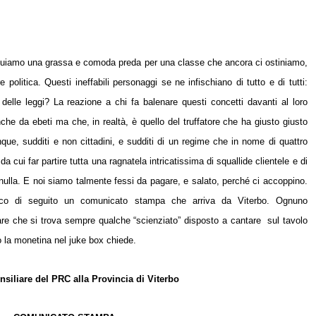
ituiamo una grassa e comoda preda per una classe che ancora ci ostiniamo,
 politica. Questi ineffabili personaggi se ne infischiano di tutto e di tutti:
delle leggi? La reazione a chi fa balenare questi concetti davanti al loro
nche da ebeti ma che, in realtà, è quello del truffatore che ha giusto giusto
ue, sudditi e non cittadini, e sudditi di un regime che in nome di quattro
da cui far partire tutta una ragnatela intricatissima di squallide clientele e di
 nulla. E noi siamo talmente fessi da pagare, e salato, perché ci accoppino.
ecco di seguito un comunicato stampa che arriva da Viterbo. Ognuno
are che si trova sempre qualche “scienziato” disposto a cantare sul tavolo
 la monetina nel juke box chiede.
siliare del PRC alla Provincia di Viterbo