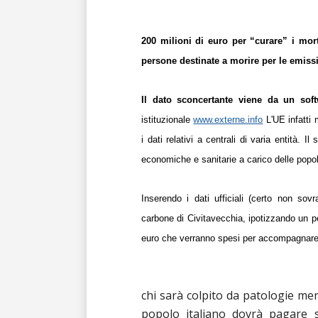
2
00 milioni di euro per “curare” i mort
persone destinate a morire per le emissi
Il dato sconcertante viene da un sof
istituzionale
www.externe.info
L'UE infatti
i dati relativi a centrali di varia entità.
economiche e sanitarie a carico delle popol
Inserendo i dati ufficiali (certo non sov
carbone di Civitavecchia, ipotizzando un pe
euro che verranno spesi per accompagnare a
chi sarà colpito da patologie men
popolo italiano dovrà pagare s