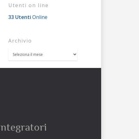
Utenti on line
33 Utenti
Online
Archivio
integratori