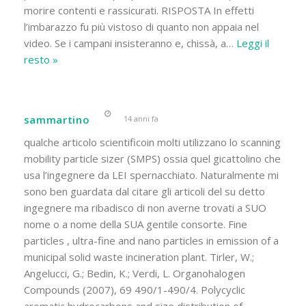
morire contenti e rassicurati. RISPOSTA In effetti
l’imbarazzo fu più vistoso di quanto non appaia nel
video. Se i campani insisteranno e, chissà, a
…
Leggi il
resto »
sammartino
14 anni fa
qualche articolo scientificoin molti utilizzano lo scanning
mobility particle sizer (SMPS) ossia quel gicattolino che
usa l’ingegnere da LEI spernacchiato. Naturalmente mi
sono ben guardata dal citare gli articoli del su detto
ingegnere ma ribadisco di non averne trovati a SUO
nome o a nome della SUA gentile consorte. Fine
particles , ultra-fine and nano particles in emission of a
municipal solid waste incineration plant. Tirler, W.;
Angelucci, G.; Bedin, K.; Verdi, L. Organohalogen
Compounds (2007), 69 490/1-490/4. Polycyclic