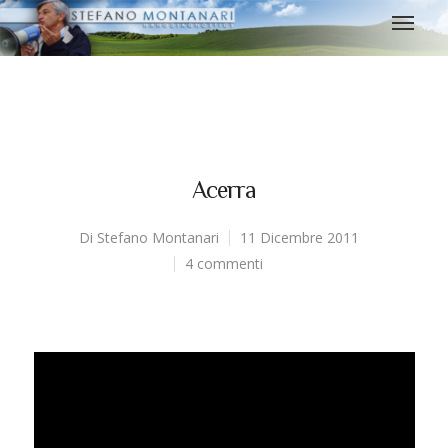
Acerra
Di
Stefano Montanari
11 Dicembre 2011
4 commenti