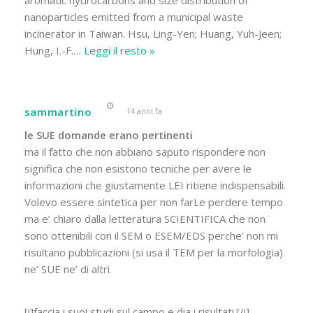
aromatic hydrocarbons and size distribution of
nanoparticles emitted from a municipal waste
incinerator in Taiwan. Hsu, Ling-Yen; Huang, Yuh-Jeen;
Hung, I.-F.
…
Leggi il resto »
sammartino
14 anni fa
le SUE domande erano pertinenti
ma il fatto che non abbiano saputo rispondere non
significa che non esistono tecniche per avere le
informazioni che giustamente LEI ritiene indispensabili.
Volevo essere sintetica per non farLe perdere tempo
ma e’ chiaro dalla letteratura SCIENTIFICA che non
sono ottenibili con il SEM o ESEM/EDS perche’ non mi
risultano pubblicazioni (si usa il TEM per la morfologia)
ne’ SUE ne’ di altri.
[i]faccia i suoi studi sul campo e dia i risultati.[/i]