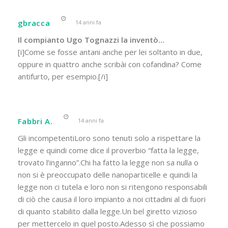
gbracca
14 anni fa
Il compianto Ugo Tognazzi la inventò…
[i]Come se fosse antani anche per lei soltanto in due,
oppure in quattro anche scribài con cofandina? Come
antifurto, per esempio.[/i]
Fabbri A.
14 anni fa
Gli incompetentiLoro sono tenuti solo a rispettare la
legge e quindi come dice il proverbio “fatta la legge,
trovato l’inganno”.Chi ha fatto la legge non sa nulla o
non si è preoccupato delle nanoparticelle e quindi la
legge non ci tutela e loro non si ritengono responsabili
di ciò che causa il loro impianto a noi cittadini al di fuori
di quanto stabilito dalla legge.Un bel giretto vizioso
per mettercelo in quel posto.Adesso sì che possiamo