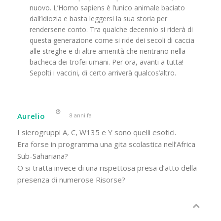
nuovo. L’Homo sapiens è l’unico animale baciato
dall’idiozia e basta leggersi la sua storia per
rendersene conto. Tra qualche decennio si riderà di
questa generazione come si ride dei secoli di caccia
alle streghe e di altre amenità che rientrano nella
bacheca dei trofei umani. Per ora, avanti a tutta!
Sepolti i vaccini, di certo arriverà qualcos’altro.
Aurelio
8 anni fa
I sierogruppi A, C, W135 e Y sono quelli esotici.
Era forse in programma una gita scolastica nell’Africa
Sub-Sahariana?
O si tratta invece di una rispettosa presa d’atto della
presenza di numerose Risorse?