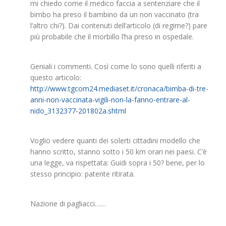
mi chiedo come il medico faccia a sentenziare che il
bimbo ha preso il bambino da un non vaccinato (tra
l’altro chi?). Dai contenuti dell’articolo (di regime?) pare
più probabile che il morbillo l’ha preso in ospedale.
Geniali i commenti. Così come lo sono quelli riferiti a
questo articolo:
http://www.tgcom24.mediaset.it/cronaca/bimba-di-tre-
anni-non-vaccinata-vigili-non-la-fanno-entrare-al-
nido_3132377-201802a.shtml
Voglio vedere quanti dei solerti cittadini modello che
hanno scritto, stanno sotto i 50 km orari nei paesi. C’è
una legge, va rispettata: Guidi sopra i 50? bene, per lo
stesso principio: patente ritirata.
Nazione di pagliacci……