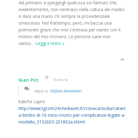
dal primario a spiegargli qualcosa sui farmaci che,
evidentemente, non rientrano nella cultura dei medici.
A dare una mano c’è sempre la provvidenziale
omeostasi. Nel frattempo, però, mi beccai una
polmonite grave che non c’entrava per niente con il
motivo del mio ricovero. Le persone sane non
vanno
…
Leggi il resto »
Gian Pilz
8 anni fa
Reply to
Stefano Montanari
italiche capre:
http://www.tgcom24.mediaset.it/cronaca/sicilia/catani
a-bimbo-di-10-mesi-morto-per-complicanze-legate-a-
morbillo_3132603-201802a.shtml