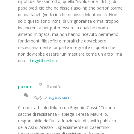
nipoti del Sessantotto, quella “rivoluzione” di figli di
papà (vedi ciò che ne disse Pasolini) che partorì torme
di analfabeti (vedi ciò che ne disse Montanelli). Non
solo questi sono intrisi di un’ignoranza ormai troppo
incancrenita per poter essere in qualche modo
almeno mitigata, ma non hanno ricevuto nemmeno i
fondamenti filosofici e morali che dovrebbero
necessariamente far parte integrante di quella che
non dovrebbe essere “un mestiere come un altro” ma
una
…
Leggi il resto »
paride
8 anni fa
Reply to
eugenio cassi
Cito dall’articolo linkato da Eugenio Cassi: “Ci sono
sacche di resistenza – spiega Teresa Maurello,
responsabile dell’unita funzionale di sanità pubblica
della Asl di Arezzo -, specialmente in Casentino”.
L’espressione “sacche di resistenza” è (credo