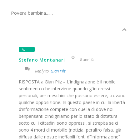
Povera bambina……
Admin
Stefano Montanari
8 anni fa
Reply to
Gian Pilz
RISPOSTA a Gian Pilz – L’indignazione è il nobile
sentimento che interviene quando gl’interessi
personali, per meschini che possano essere, trovano
qualche opposizione. In questo paese in cui la libertà
d’informazione compete con quella di dove noi
benpensanti c’indigniamo per lo stato di dittatura
sotto cui i cittadini sono oppressi, si strepita se ci
sono 4 morti di morbillo (notizia, peraltro falsa, già
diffusa dalle nostre ineffabili fonti d’“informazione”