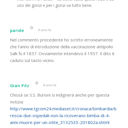
uso dei gonzi e per i gonzi va tutto bene.
paride
8 anni fa
Nel commento precedente ho scritto erroneamente
che l’anno di introduzione della vaccinazione antipolio
Salk fu il 1857. Ovviamente intendevo il 1957. Il dito è
caduto sul tasto vicino.
Gian Pilz
8 anni fa
Chissà se S.S. Burioni si indignerà anche per questa
notizia:
http://www.tgcom24.mediaset.it/cronaca/lombardia/b
rescia-due-ospedali-non-la-ricoverano-bimba-di-4-
anni-muore-per-un-otite_3132533-201802a.shtml