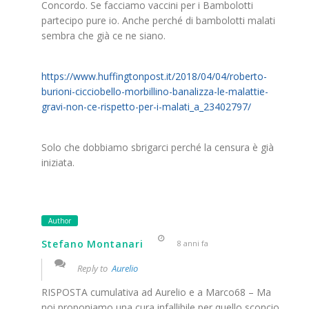
Concordo. Se facciamo vaccini per i Bambolotti
partecipo pure io. Anche perché di bambolotti malati
sembra che già ce ne siano.
https://www.huffingtonpost.it/2018/04/04/roberto-
burioni-cicciobello-morbillino-banalizza-le-malattie-
gravi-non-ce-rispetto-per-i-malati_a_23402797/
Solo che dobbiamo sbrigarci perché la censura è già
iniziata.
Author
Stefano Montanari
8 anni fa
Reply to
Aurelio
RISPOSTA cumulativa ad Aurelio e a Marco68 – Ma
noi proponiamo una cura infallibile per quello sconcio