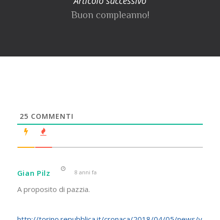
Articolo successivo
Buon compleanno!
25
COMMENTI
Gian Pilz
8 anni fa
A proposito di pazzia.
http://torino.repubblica.it/cronaca/2018/04/05/news/v