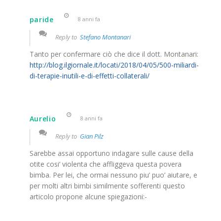
paride
8 anni fa
Reply to
Stefano Montanari
Tanto per confermare ciò che dice il dott. Montanari:
http://blog.ilgiornale.it/locati/2018/04/05/500-miliardi-
di-terapie-inutili-e-di-effetti-collaterali/
Aurelio
8 anni fa
Reply to
Gian Pilz
Sarebbe assai opportuno indagare sulle cause della
otite cosi’ violenta che affliggeva questa povera
bimba. Per lei, che ormai nessuno piu’ puo’ aiutare, e
per molti altri bimbi similmente sofferenti questo
articolo propone alcune spiegazioni:-