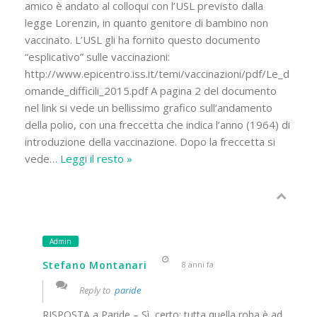
amico è andato al colloqui con l’USL previsto dalla
legge Lorenzin, in quanto genitore di bambino non
vaccinato. L’USL gli ha fornito questo documento
“esplicativo” sulle vaccinazioni:
http://www.epicentro.iss.it/temi/vaccinazioni/pdf/Le_d
omande_difficili_2015.pdf A pagina 2 del documento
nel link si vede un bellissimo grafico sull’andamento
della polio, con una freccetta che indica l’anno (1964) di
introduzione della vaccinazione. Dopo la freccetta si
vede
…
Leggi il resto »
Admin
Stefano Montanari
8 anni fa
Reply to
paride
RISPOSTA a Paride – Sì, certo: tutta quella roba è ad