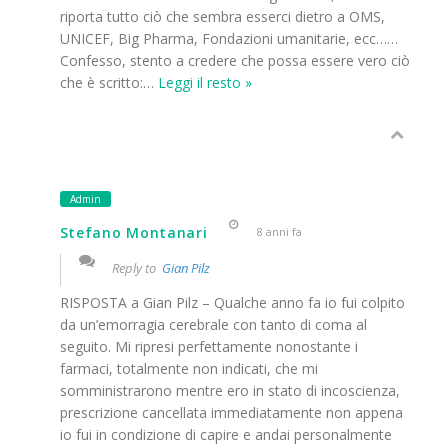
riporta tutto ciò che sembra esserci dietro a OMS,
UNICEF, Big Pharma, Fondazioni umanitarie, ecc……
Confesso, stento a credere che possa essere vero ciò
che è scritto:
…
Leggi il resto »
Admin
Stefano Montanari
8 anni fa
Reply to
Gian Pilz
RISPOSTA a Gian Pilz – Qualche anno fa io fui colpito
da un’emorragia cerebrale con tanto di coma al
seguito. Mi ripresi perfettamente nonostante i
farmaci, totalmente non indicati, che mi
somministrarono mentre ero in stato di incoscienza,
prescrizione cancellata immediatamente non appena
io fui in condizione di capire e andai personalmente