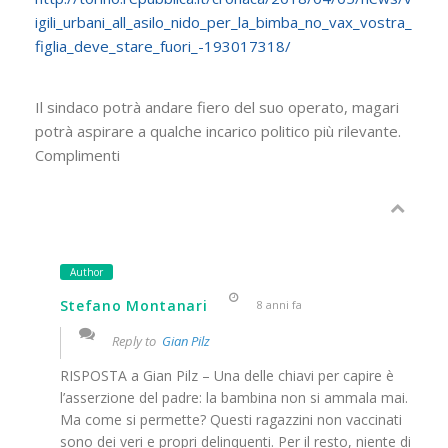
igili_urbani_all_asilo_nido_per_la_bimba_no_vax_vostra_
figlia_deve_stare_fuori_-193017318/
Il sindaco potrà andare fiero del suo operato, magari
potrà aspirare a qualche incarico politico più rilevante.
Complimenti
Author
Stefano Montanari
8 anni fa
Reply to
Gian Pilz
RISPOSTA a Gian Pilz – Una delle chiavi per capire è
l’asserzione del padre: la bambina non si ammala mai.
Ma come si permette? Questi ragazzini non vaccinati
sono dei veri e propri delinquenti. Per il resto, niente di