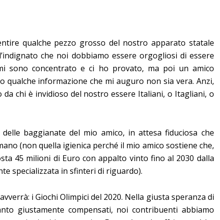
sentire qualche pezzo grosso del nostro apparato statale
l’indignato che noi dobbiamo essere orgogliosi di essere
 mi sono concentrato e ci ho provato, ma poi un amico
to qualche informazione che mi auguro non sia vera. Anzi,
a chi è invidioso del nostro essere Italiani, o Itagliani, o
 delle baggianate del mio amico, in attesa fiduciosa che
 mano (non quella igienica perché il mio amico sostiene che,
sta 45 milioni di Euro con appalto vinto fino al 2030 dalla
 specializzata in sfinteri di riguardo).
verrà: i Giochi Olimpici del 2020. Nella giusta speranza di
ttanto giustamente compensati, noi contribuenti abbiamo