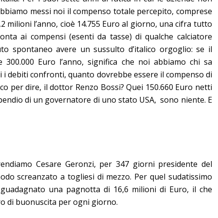
li abbiamo messi noi il compenso totale percepito, comprese
,2 milioni l’anno, cioè 14.755 Euro al giorno, una cifra tutto
nta ai compensi (esenti da tasse) di qualche calciatore
uto spontaneo avere un sussulto d’italico orgoglio: se il
le 300.000 Euro l’anno, significa che noi abbiamo chi sa
ti i debiti confronti, quanto dovrebbe essere il compenso di
co per dire, il dottor Renzo Bossi? Quei 150.660 Euro netti
stipendio di un governatore di uno stato USA, sono niente. E
endiamo Cesare Geronzi, per 347 giorni presidente del
odo screanzato a togliesi di mezzo. Per quel sudatissimo
è guadagnato una pagnotta di 16,6 milioni di Euro, il che
uro di buonuscita per ogni giorno.