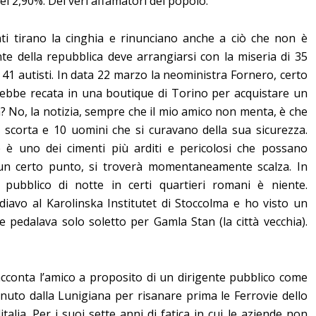
el 2,90%. Dei veri affamatori del popolo.
nti tirano la cinghia e rinunciano anche a ciò che non è
nte della repubblica deve arrangiarsi con la miseria di 35
41 autisti. In data 22 marzo la neoministra Fornero, certo
arebbe recata in una boutique di Torino per acquistare un
ia? No, la notizia, sempre che il mio amico non menta, è che
 scorta e 10 uomini che si curavano della sua sicurezza.
 è uno dei cimenti più arditi e pericolosi che possano
un certo punto, si troverà momentaneamente scalza. In
ubblico di notte in certi quartieri romani è niente.
diavo al Karolinska Institutet di Stoccolma e ho visto un
che pedalava solo soletto per Gamla Stan (la città vecchia).
acconta l’amico a proposito di un dirigente pubblico come
nuto dalla Lunigiana per risanare prima le Ferrovie dello
litalia. Per i suoi sette anni di fatica in cui le aziende non