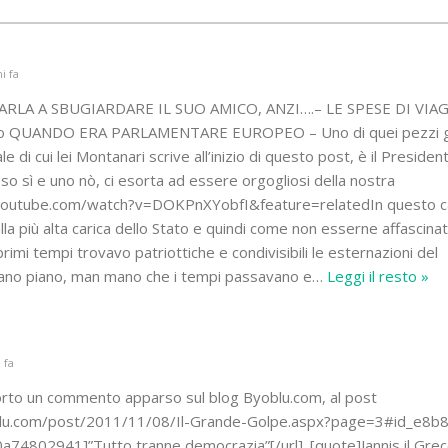
i fa
RLA A SBUGIARDARE IL SUO AMICO, ANZI….– LE SPESE DI VIAG
no QUANDO ERA PARLAMENTARE EUROPEO – Uno di quei pezzi g
 di cui lei Montanari scrive all’inizio di questo post, è il Presiden
o sì e uno nò, ci esorta ad essere orgogliosi della nostra
w.youtube.com/watch?v=DOKPnXYobfI&feature=relatedIn questo 
lla più alta carica dello Stato e quindi come non esserne affascinat
imi tempi trovavo patriottiche e condivisibili le esternazioni del
iano piano, man mano che i tempi passavano e
…
Leggi il resto »
 fa
orto un commento apparso sul blog Byoblu.com, al post
blu.com/post/2011/11/08/Il-Grande-Golpe.aspx?page=3#id_e8b
4802941]”Tutto tranne democrazia”[/url]. [quote]Jannis il Grec