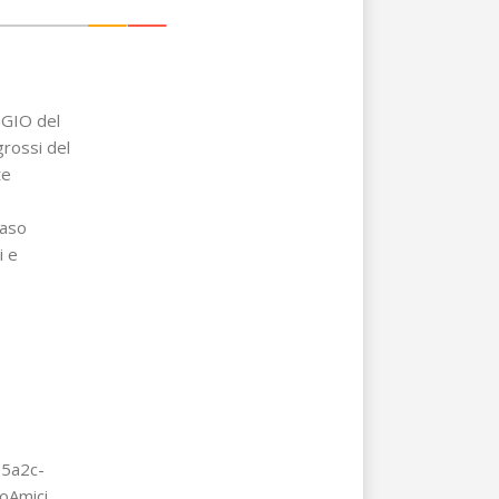
GIO del
rossi del
te
caso
i e
85a2c-
oAmici