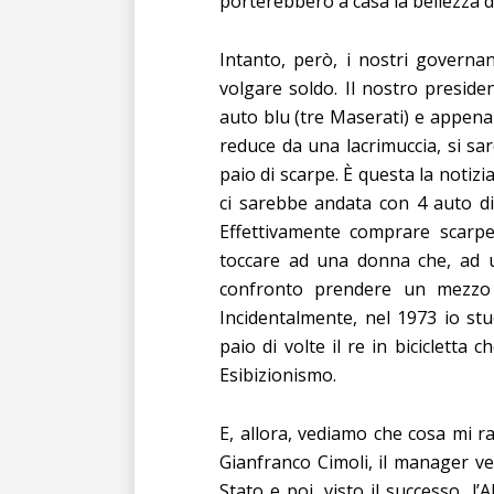
porterebbero a casa la bellezza d
Intanto, però, i nostri governa
volgare soldo. Il nostro preside
auto blu (tre Maserati) e appena 
reduce da una lacrimuccia, si s
paio di scarpe. È questa la notiz
ci sarebbe andata con 4 auto di
Effettivamente comprare scarpe
toccare ad una donna che, ad 
confronto prendere un mezzo p
Incidentalmente, nel 1973 io stu
paio di volte il re in bicicletta 
Esibizionismo.
E, allora, vediamo che cosa mi r
Gianfranco Cimoli, il manager ve
Stato e poi, visto il successo, l’A