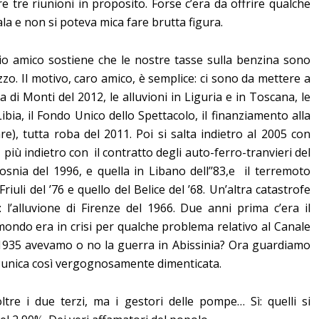
 tre riunioni in proposito. Forse c’era da offrire qualche
la e non si poteva mica fare brutta figura.
mio amico sostiene che le nostre tasse sulla benzina sono
zo. Il motivo, caro amico, è semplice: ci sono da mettere a
ia di Monti del 2012, le alluvioni in Liguria e in Toscana, le
bia, il Fondo Unico dello Spettacolo, il finanziamento alla
re), tutta roba del 2011. Poi si salta indietro al 2005 con
, più indietro con il contratto degli auto-ferro-tranvieri del
osnia del 1996, e quella in Libano dell’’83,e il terremoto
 Friuli del ’76 e quello del Belice del ’68. Un’altra catastrofe
 l’alluvione di Firenze del 1966. Due anni prima c’era il
 mondo era in crisi per qualche problema relativo al Canale
 1935 avevamo o no la guerra in Abissinia? Ora guardiamo
Punica così vergognosamente dimenticata.
ltre i due terzi, ma i gestori delle pompe… Sì: quelli si