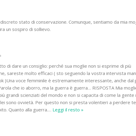
 discreto stato di conservazione. Comunque, sentiamo da mia mo
ra un sospiro di sollievo.
a
o di dare un consiglio: perché sua moglie non si esprime di più
e, sareste molto efficaci ( sto seguendo la vostra intervista man
ook )Una voce femminile è estremamente interessante, anche dal 
 Parola che io aborro, ma la guerra è guerra… RISPOSTA Mia mogli
più grandi scienziati del mondo e non si capacita di come la gente 
 lei sono ovvietà. Per questo non si presta volentieri a perdere 
ito. Quanto alla guerra.
…
Leggi il resto »