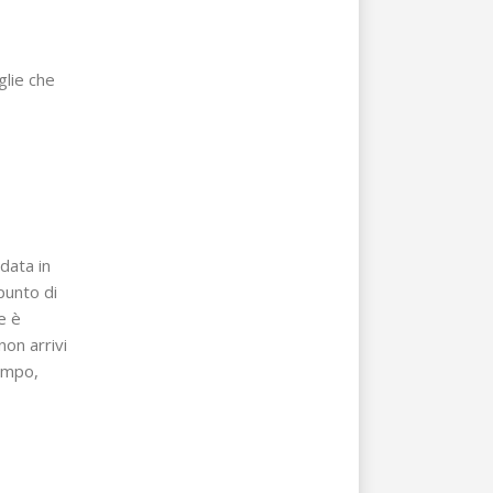
glie che
data in
punto di
e è
non arrivi
tempo,