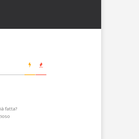
ià fatta?
zioso