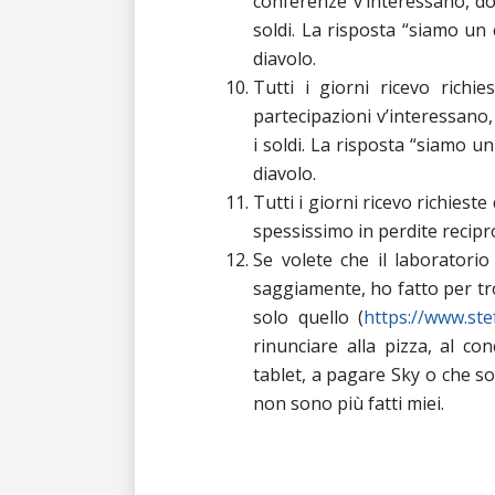
conferenze v’interessano, dov
soldi. La risposta “siamo un
diavolo.
Tutti i giorni ricevo richi
partecipazioni v’interessano, 
i soldi. La risposta “siamo u
diavolo.
Tutti i giorni ricevo richieste
spessissimo in perdite recipr
Se volete che il laboratorio
saggiamente, ho fatto per t
solo quello (
https://www.ste
rinunciare alla pizza, al co
tablet, a pagare Sky o che sott
non sono più fatti miei.