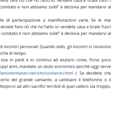
ete fare ciò che ho fatto io: vendete casa e tirate fuori i
 comitato e non abbiamo soldi” è decisiva per mandarvi al
este di partecipazione a manifestazioni varie. Se le mie
dovete fare ciò che ho fatto io: vendete casa e tirate fuori
n comitato e non abbiamo soldi” è decisiva per mandarvi al
 di incontri personali. Quando cedo, gli incontri si risolvono
oche di tempo.
 stia in piedi e io continui ad aiutarvi come, forse poco
roppi anni, mandate un aiuto economico perché oggi serve
fanomontanari.net/sito/sostienici.html
). Se decidete che
ncerto del grande cantante, a cambiare il telefonino o il
oporvi ad altri sacrifici terribili di quel calibro sia troppo,