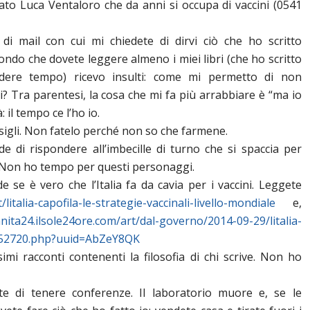
ato Luca Ventaloro che da anni si occupa di vaccini (0541
 di mail con cui mi chiedete di dirvi ciò che ho scritto
pondo che dovete leggere almeno i miei libri (che ho scritto
rdere tempo) ricevo insulti: come mi permetto di non
ui? Tra parentesi, la cosa che mi fa più arrabbiare è “ma io
 il tempo ce l’ho io.
onsigli. Non fatelo perché non so che farmene.
ede di rispondere all’imbecille di turno che si spaccia per
à. Non ho tempo per questi personaggi.
de se è vero che l’Italia fa da cavia per i vaccini. Leggete
/litalia-capofila-le-strategie-vaccinali-livello-mondiale
e,
nita24.ilsole24ore.com/art/dal-governo/2014-09-29/litalia-
152720.php?uuid=AbZeY8QK
simi racconti contenenti la filosofia di chi scrive. Non ho
este di tenere conferenze. Il laboratorio muore e, se le