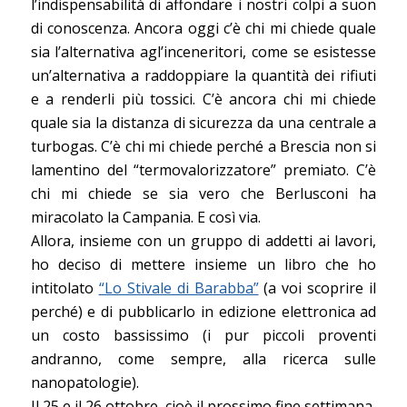
l’indispensabilità di affondare i nostri colpi a suon
di conoscenza. Ancora oggi c’è chi mi chiede quale
sia l’alternativa agl’inceneritori, come se esistesse
un’alternativa a raddoppiare la quantità dei rifiuti
e a renderli più tossici. C’è ancora chi mi chiede
quale sia la distanza di sicurezza da una centrale a
turbogas. C’è chi mi chiede perché a Brescia non si
lamentino del “termovalorizzatore” premiato. C’è
chi mi chiede se sia vero che Berlusconi ha
miracolato la Campania. E così via.
Allora, insieme con un gruppo di addetti ai lavori,
ho deciso di mettere insieme un libro che ho
intitolato
“Lo Stivale di Barabba”
(a voi scoprire il
perché) e di pubblicarlo in edizione elettronica ad
un costo bassissimo (i pur piccoli proventi
andranno, come sempre, alla ricerca sulle
nanopatologie).
Il 25 e il 26 ottobre, cioè il prossimo fine settimana,