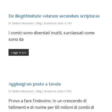
De illegittimitate velarum secundum scripturas
Di
Stefano Montanari
|
Blog
|
Numero di visite:
6.143
I comici sono diventati inutili, surclassati come
sono da
Leggi di più
Aggiungi un posto a tavola
Di
Stefano Montanari
|
Blog
|
Numero di visite:
9.582
Provo a fare l’indovino. In un crescendo di
fallimenti e di rovine per 60 milioni di zombi di