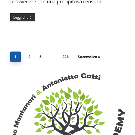
provvedere con una precipitosa censura:
Leggi di più
1
2
3
…
226
Successivo »