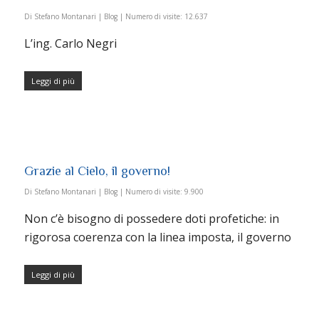
Di
Stefano Montanari
|
Blog
|
Numero di visite:
12.637
L’ing. Carlo Negri
Leggi di più
Grazie al Cielo, il governo!
Di
Stefano Montanari
|
Blog
|
Numero di visite:
9.900
Non c’è bisogno di possedere doti profetiche: in
rigorosa coerenza con la linea imposta, il governo
Leggi di più